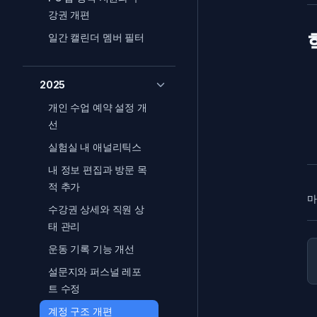
강권 개편
일간 캘린더 멤버 필터
2025
개인 수업 예약 설정 개
선
실험실 내 애널리틱스
내 정보 편집과 방문 목
적 추가
마
수강권 상세와 직원 상
태 관리
P
운동 기록 기능 개선
설문지와 퍼스널 레포
트 수정
계정 구조 개편